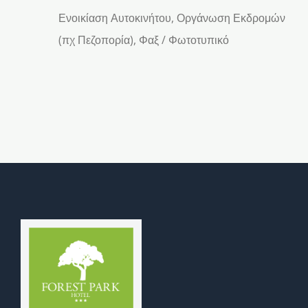
Ενοικίαση Αυτοκινήτου, Οργάνωση Εκδρομών
(πχ Πεζοπορία), Φαξ / Φωτοτυπικό